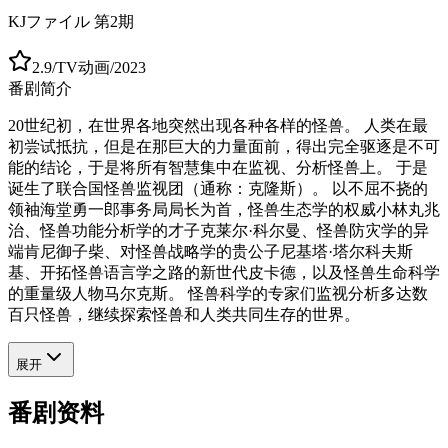
KJファイル 第2期
2.9
/
TV动画
/
2023
番剧简介
20世纪初，在世界各地突然出现各种各样的怪兽。 人类在最
初尝试抵抗，但是在那巨大的力量面前，得出完全驱逐是不可
能的结论，于是将所有智慧集中在监视、分析怪兽上。 于是
诞生了联合国怪兽监视团（通称：克隆斯）。 以不屈不挠的
领袖海堂勇一郎事务局局长为首，怪兽生态学的权威小林丸兆
治、怪兽功能分析学的才子克莱尔·科尔曼、怪兽防灾学的异
端肯尼御子柴、对怪兽战略学的贵公子尼基塔·塔尔科夫斯
基、开拓怪兽语言学之路的新世代皮卡德，以及怪兽生命科学
的重量级人物马尔克斯。 怪兽科学的专家们监视分析多达数
百只怪兽，继续探索怪兽和人类共同生存的世界。
展开
番剧资料