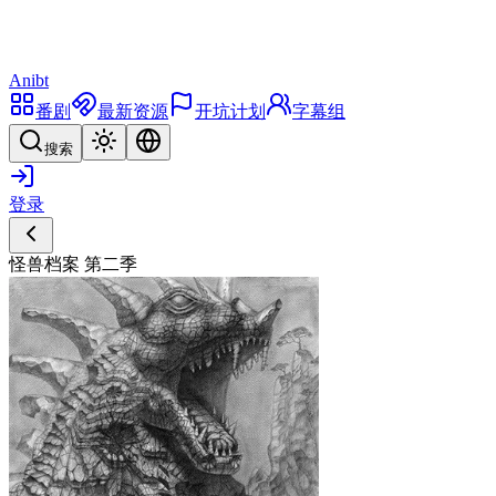
Anibt
番剧
最新资源
开坑计划
字幕组
搜索
登录
怪兽档案 第二季