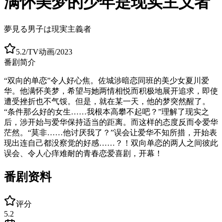
满怀美梦的少年是现实主义者
夢見る男子は現実主義者
5.2
/
TV动画
/
2023
番剧简介
“双向的单恋”令人好心焦。佐城涉暗恋同班的美少女夏川爱
华。他满怀美梦，希望与她两情相悦而积极地展开追求，即使
遭受挫折也不气馁。但是，就在某一天，他的梦突然醒了。
“条件那么好的女生……我根本高攀不起吧？”理解了现实之
后，涉开始与爱华保持适当的距离。而这样的态度反而令爱华
茫然。“莫非……他讨厌我了？”误会让爱华不知所措，开始表
现出连自己都没察觉的好感……？！双向单恋的两人之间彼此
误会、令人心痒难耐的青春恋爱喜剧，开幕！
番剧资料
评分
5.2