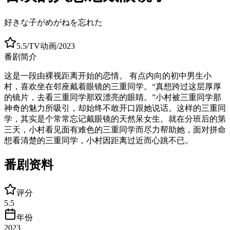
好きな子がめがねを忘れた
5.5
/
TV动画
/
2023
番剧简介
这是一段由裸视距离开始的恋情。 有点内向的初中男生小
村，喜欢坐在邻座戴着眼镜的三重同学。“真想跨过这层厚厚
的镜片，去看三重同学那双漂亮的眼睛。”小村被三重同学那
神奇的魅力所吸引，却始终不敢开口跟她说话。这样的三重同
学，其实是个常常忘记戴眼镜的天然呆女生。就在分班后的第
三天，小村看见面有难色的三重同学而尽力帮助她，面对拼命
想看清楚的三重同学，小村因距离过近而心跳不已。
番剧资料
评分
5.5
年份
2023