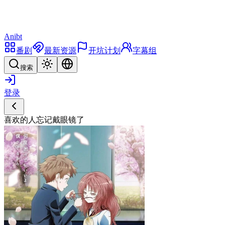
Anibt
番剧
最新资源
开坑计划
字幕组
搜索
登录
喜欢的人忘记戴眼镜了