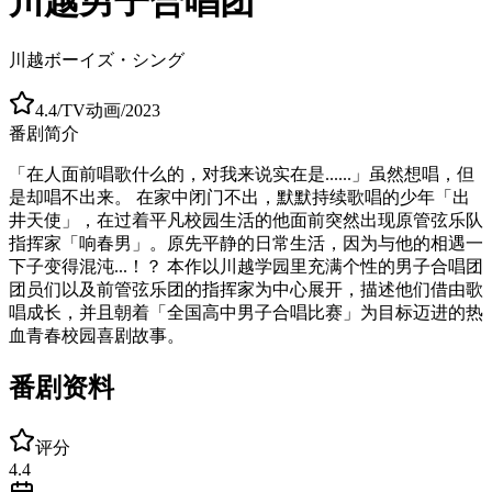
川越男子合唱团
川越ボーイズ・シング
4.4
/
TV动画
/
2023
番剧简介
「在人面前唱歌什么的，对我来说实在是......」虽然想唱，但
是却唱不出来。 在家中闭门不出，默默持续歌唱的少年「出
井天使」，在过着平凡校园生活的他面前突然出现原管弦乐队
指挥家「响春男」。原先平静的日常生活，因为与他的相遇一
下子变得混沌...！？ 本作以川越学园里充满个性的男子合唱团
团员们以及前管弦乐团的指挥家为中心展开，描述他们借由歌
唱成长，并且朝着「全国高中男子合唱比赛」为目标迈进的热
血青春校园喜剧故事。
番剧资料
评分
4.4