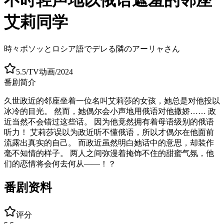
艾莉同学
時々ボソッとロシア語でデレる隣のアーリャさん
5.5
/
TV动画
/
2024
番剧简介
久世政近的邻座坐着一位名叫艾莉莎的女孩，她总是对他投以
冰冷的目光。 然而，她偶尔会小声地用俄语对他撒娇…… 政
近当然不会错过这些话。 因为他竟然拥有着母语级别的俄语
听力！ 艾莉莎误以为政近听不懂俄语，所以才偶尔在他面前
流露出真实的自己。 而政近虽然明白她话中的意思，却装作
毫不知情的样子。 两人之间弥漫着掩饰不住的甜蜜气氛，他
们的恋情将会何去何从——！？
番剧资料
评分