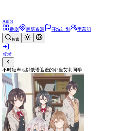
Anibt
番剧
最新资源
开坑计划
字幕组
搜索
登录
不时轻声地以俄语遮羞的邻座艾莉同学