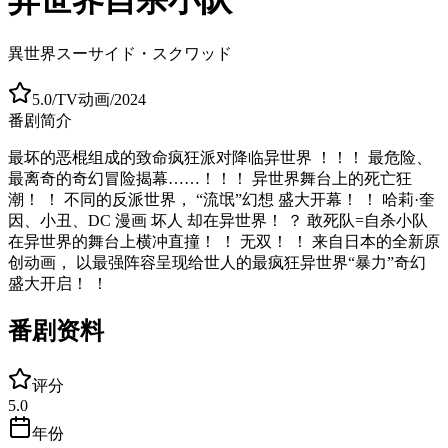
異世界スーサイド・スクワッド
5.0
/
TV动画
/
2024
番剧简介
最坏的恶棍组成的致命疯狂派对降临异世界 ！！！ 最危险、
最离奇的奇幻冒险揭幕……！！！ 异世界舞台上的死亡狂
潮！ ！ 不同的反派世界， “流氓”幻想 盛大开幕！ ！ 哈莉·奎
因、小丑、DC 漫画 坏人 却在异世界！ ？ 敢死队=自杀小队
在异世界的舞台上横冲直撞！ ！ 无双！ ！ 来自日本的全新原
创动画， 以最强阵容呈现给世人的最疯狂异世界“暴力”奇幻
盛大开启！ ！
番剧资料
评分
5.0
年份