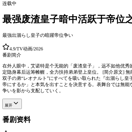
连载中
最强废渣皇子暗中活跃于帝位
最強出涸らし皇子の暗躍帝位争い
4.9
/
TV动画
/
2026
番剧简介
在外人眼中，艾诺特是个无能的「废渣皇子」，远不如他优秀
定隐身幕后运筹帷幄，全力扶持弟弟登上皇位。 [简介原文] 
双子の弟“レオナルト”にすべてを吸い取られた『出涸らし皇
帝にするか」と本気を出すことを決意する。表舞台では無能な
争いを影から支配していく。
展开
番剧资料