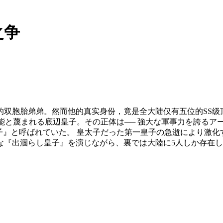
之争
的双胞胎弟弟。然而他的真实身份，竟是全大陆仅有五位的SS级
無能と蔑まれる底辺皇子。その正体は── 強大な軍事力を誇るア
子』と呼ばれていた。 皇太子だった第一皇子の急逝により激
『出涸らし皇子』を演じながら、裏では大陸に5人しか存在しな