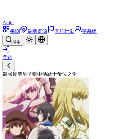
Anibt
番剧
最新资源
开坑计划
字幕组
搜索
登录
最强废渣皇子暗中活跃于帝位之争