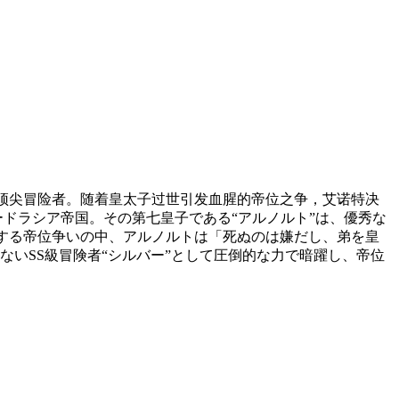
顶尖冒险者。随着皇太子过世引发血腥的帝位之争，艾诺特决
ードラシア帝国。その第七皇子である“アルノルト”は、優秀な
化する帝位争いの中、アルノルトは「死ぬのは嫌だし、弟を皇
いSS級冒険者“シルバー”として圧倒的な力で暗躍し、帝位