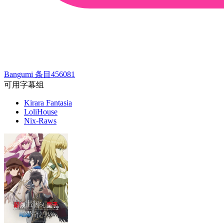
Bangumi 条目
456081
可用字幕组
Kirara Fantasia
LoliHouse
Nix-Raws