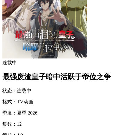
连载中
最强废渣皇子暗中活跃于帝位之争
状态
：
连载中
格式
：
TV动画
季度
：
夏季 2026
集数
：
12