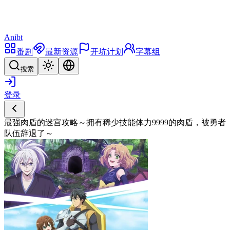
Anibt
番剧
最新资源
开坑计划
字幕组
搜索
登录
最强肉盾的迷宫攻略～拥有稀少技能体力9999的肉盾，被勇者
队伍辞退了～