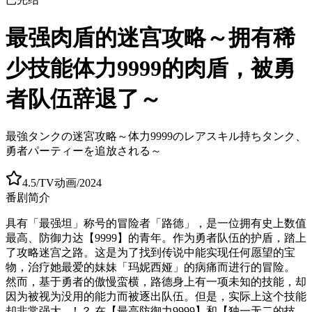
最强肉盾的迷宫攻略～拥有稀
少技能体力9999的肉盾，被勇
者队伍辞退了～
最強タンクの迷宮攻略～体力9999のレアスキル持ちタンク、
勇者パーティーを追放される～
4.5
/
TV动画
/
2024
番剧简介
具有「最强坦」称号的冒险者「路德」，是一位拥有史上数值
最高、防御力达【9999】的青年。作为勇者队伍的护盾，踏上
了攻略迷宫之路。这是为了找到传说中能实现任何愿望的宝
物，治疗她最爱的妹妹「玛妮西娅」的病痛而进行的冒险。
然而，基于勇者的傲慢蛮横，路德身上有一项未知的技能，却
因为被视为没用的能力而被逐出队伍。但是，实际上这个技能
却非常强大...！？ 在【最高防御力9999】和【独一无二的技