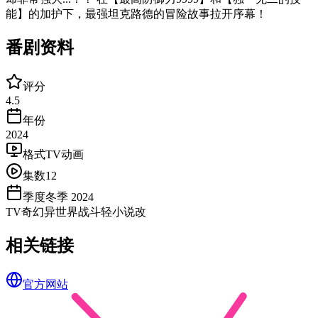
能】的加护下，最强坦克路德的冒险故事拉开序幕！
番剧资料
评分
4.5
年份
2024
格式
TV动画
集数
12
季度
冬季 2024
TV
奇幻
异世界
战斗
轻小说改
相关链接
官方网站