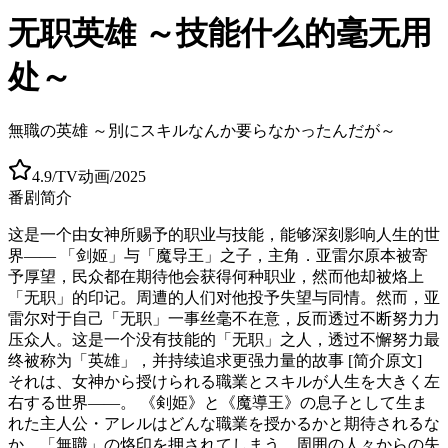
无职英雄 ～技能什么的毫无用
处～
無職の英雄 ～別にスキルなんか要らなかったんだが～
4.9
/
TV动画
/
2025
番剧简介
这是一个由女神所赐予的职业与技能，能够深刻影响人生的世
界―― 「剑姬」与「魔导王」之子，主角．亚雷尔原本被寄
予厚望，民众都在期待他会获得何种职业，然而他却被烙上
「无职」的印记。周遭的人们对他投予失望与同情。然而，亚
雷尔对于自己「无职」一事丝毫不在意，反而透过不断努力力
压众人。这是一个没有技能的「无职」之人，透过不懈努力最
终被称为「英雄」，并持续追求更强力量的故事 [简介原文]
それは、女神から授けられる職業とスキルが人生を大きく左
右する世界――。 《剣姫》と《魔導王》の息子として生ま
れた主人公・アレルはどんな職業を授かるかと期待されるな
か、「無職」の烙印を押されてしまう。周囲の人々からの失