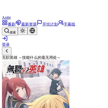
Anibt
番剧
最新资源
开坑计划
字幕组
搜索
登录
无职英雄 ～技能什么的毫无用处～