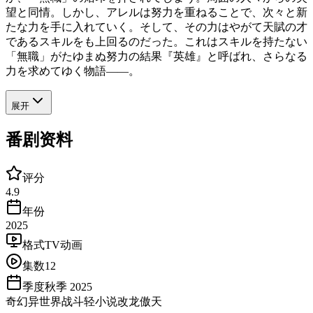
望と同情。しかし、アレルは努力を重ねることで、次々と新
たな力を手に入れていく。そして、その力はやがて天賦の才
であるスキルをも上回るのだった。これはスキルを持たない
「無職」がたゆまぬ努力の結果『英雄』と呼ばれ、さらなる
力を求めてゆく物語――。
展开
番剧资料
评分
4.9
年份
2025
格式
TV动画
集数
12
季度
秋季 2025
奇幻
异世界
战斗
轻小说改
龙傲天