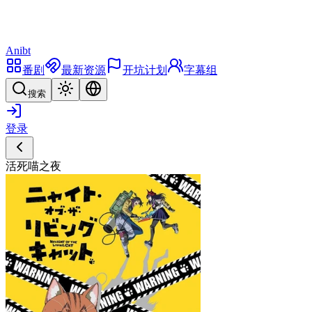
Anibt
番剧
最新资源
开坑计划
字幕组
搜索
登录
活死喵之夜