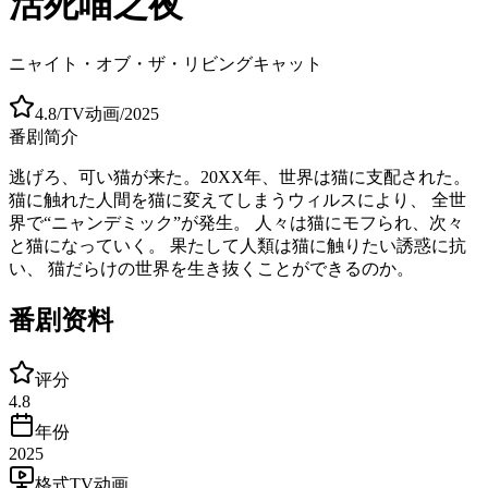
活死喵之夜
ニャイト・オブ・ザ・リビングキャット
4.8
/
TV动画
/
2025
番剧简介
逃げろ、可い猫が来た。20XX年、世界は猫に支配された。
猫に触れた人間を猫に変えてしまうウィルスにより、 全世
界で“ニャンデミック”が発生。 人々は猫にモフられ、次々
と猫になっていく。 果たして人類は猫に触りたい誘惑に抗
い、 猫だらけの世界を生き抜くことができるのか。
番剧资料
评分
4.8
年份
2025
格式
TV动画