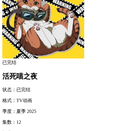
已完结
活死喵之夜
状态
：
已完结
格式
：
TV动画
季度
：
夏季 2025
集数
：
12