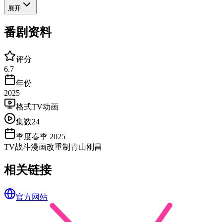
展开
番剧资料
评分
6.7
年份
2025
格式
TV动画
集数
24
季度
春季 2025
TV
战斗
漫画改
重制
青山刚昌
相关链接
官方网站