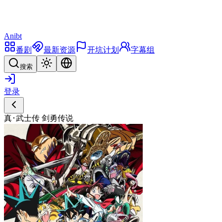
Anibt
番剧
最新资源
开坑计划
字幕组
搜索
登录
真･武士传 剑勇传说