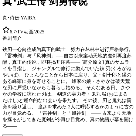
真･武士传 剑勇传说
真･侍伝 YAIBA
6.7
/
TV动画
/
2025
番剧简介
铁刃一心向往成为真正的武士，努力在丛林中进行严格修行。
「雷神剑」与「风神剑」── 自古以来案动天地的魔剑再度苏
醒，真正的传说，即将揭开序幕—— [简介原文] 真のサムラ
イを目指し、ジャングルで修行に励んでいた鉄 刃(くろがね
やいば)。 ひょんなことから日本に戻り、父・剣十郎と縁の
ある峰家に身を寄せることに。 峰家の娘・さやかは破天荒
な刃に戸惑いながらも暮らし始める。 そんなある日、さや
かの学校に訪れた刃は、 剣道の実力者・鬼丸 猛(おにまる
たけし)と運命的な出会いを果たす。 その後、刃と鬼丸は衝
突を繰り返し、 強さを求めた 2人に呼応するかのように古の
力が目覚める。 「雷神剣」と「風神剣」—— 古来より天地
を揺るがしてきた魔剣が今再び目覚め、真の物語が幕を開け
る——