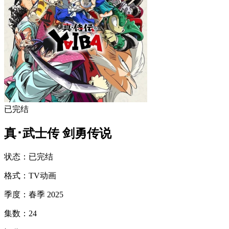
已完结
真･武士传 剑勇传说
状态
：
已完结
格式
：
TV动画
季度
：
春季 2025
集数
：
24