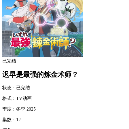
已完结
迟早是最强的炼金术师？
状态
：
已完结
格式
：
TV动画
季度
：
冬季 2025
集数
：
12