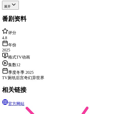
展开
番剧资料
评分
4.8
年份
2025
格式
TV动画
集数
12
季度
冬季 2025
TV
厕纸
后宫
奇幻
异世界
相关链接
官方网站