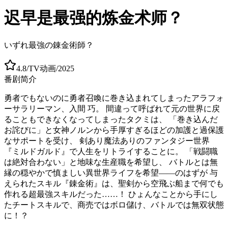
迟早是最强的炼金术师？
いずれ最強の錬金術師？
4.8
/
TV动画
/
2025
番剧简介
勇者でもないのに勇者召喚に巻き込まれてしまったアラフォ
ーサラリーマン、入間 巧。 間違って呼ばれて元の世界に戻
ることもできなくなってしまったタクミは、 「巻き込んだ
お詫びに」と女神ノルンから手厚すぎるほどの加護と過保護
なサポートを受け、 剣あり魔法ありのファンタジー世界
『ミルドガルド』で人生をリトライすることに。 「戦闘職
は絶対合わない」と地味な生産職を希望し、 バトルとは無
縁の穏やかで慎ましい異世界ライフを希望――のはずが 与
えられたスキル『錬金術』は、聖剣から空飛ぶ船まで何でも
作れる超最強スキルだった……！ ひょんなことから手にし
たチートスキルで、商売ではボロ儲け、バトルでは無双状態
に！？