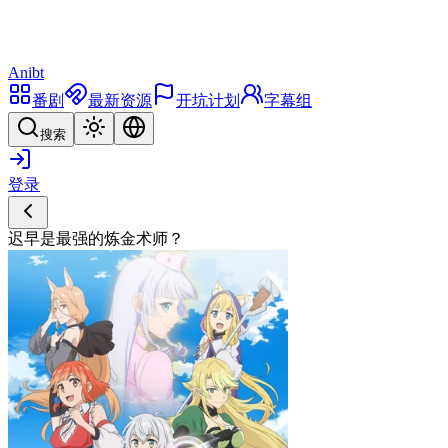
Anibt
番剧
最新资源
开坑计划
字幕组
搜索
登录
迟早是最强的炼金术师？