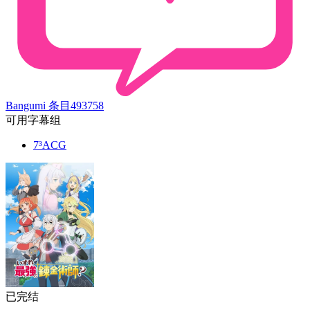
Bangumi 条目
493758
可用字幕组
7³ACG
已完结