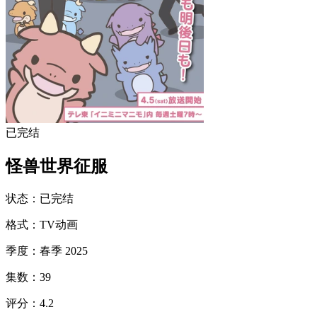
已完结
怪兽世界征服
状态
：
已完结
格式
：
TV动画
季度
：
春季 2025
集数
：
39
评分
：
4.2