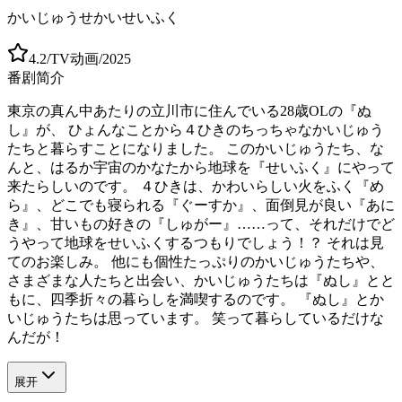
かいじゅうせかいせいふく
4.2
/
TV动画
/
2025
番剧简介
東京の真ん中あたりの立川市に住んでいる28歳OLの『ぬ
し』が、 ひょんなことから４ひきのちっちゃなかいじゅう
たちと暮らすことになりました。 このかいじゅうたち、な
んと、はるか宇宙のかなたから地球を『せいふく』にやって
来たらしいのです。 ４ひきは、かわいらしい火をふく『め
ら』、どこでも寝られる『ぐーすか』、面倒見が良い『あに
き』、甘いもの好きの『しゅがー』……って、それだけでど
うやって地球をせいふくするつもりでしょう！？ それは見
てのお楽しみ。 他にも個性たっぷりのかいじゅうたちや、
さまざまな人たちと出会い、かいじゅうたちは『ぬし』とと
もに、四季折々の暮らしを満喫するのです。 『ぬし』とか
いじゅうたちは思っています。 笑って暮らしているだけな
んだが！
展开