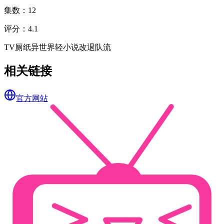
集数
：
12
评分
：
4.1
TV
厕纸
异世界
轻小说改
退队流
相关链接
官方网站