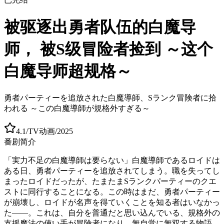
被驱逐出勇者队伍的白魔导
师， 被S级冒险者捡到 ～这个
白魔导师超规格～
勇者パーティーを追放された白魔導師、Sランク冒険者に拾
われる ～この白魔導師が規格外すぎる～
4.1
/
TV动画
/
2025
番剧简介
「実力不足の白魔導師は要らない」白魔導師であるロイドは
ある日、勇者パーティーを追放されてしまう。職を失ってし
まったロイドだったが、たまたまSランクパーティーのクエ
ストに同行することになる。この時はまだ、勇者パーティー
が崩壊し、ロイドが名声を得ていくことを知る者はいなかっ
た――。これは、自分を普通だと思い込んでいる、規格外の
支援魔法の使い手が冒険者になり、無自覚に無双する物語。