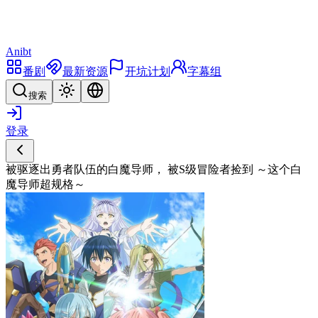
Anibt
番剧
最新资源
开坑计划
字幕组
搜索
登录
被驱逐出勇者队伍的白魔导师， 被S级冒险者捡到 ～这个白
魔导师超规格～