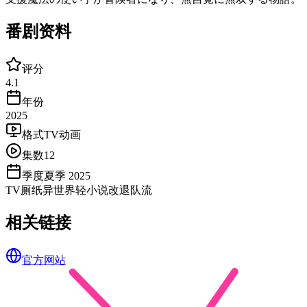
番剧资料
评分
4.1
年份
2025
格式
TV动画
集数
12
季度
夏季 2025
TV
厕纸
异世界
轻小说改
退队流
相关链接
官方网站