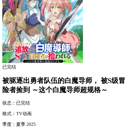
已完结
被驱逐出勇者队伍的白魔导师， 被S级冒
险者捡到 ～这个白魔导师超规格～
状态
：
已完结
格式
：
TV动画
季度
：
夏季 2025