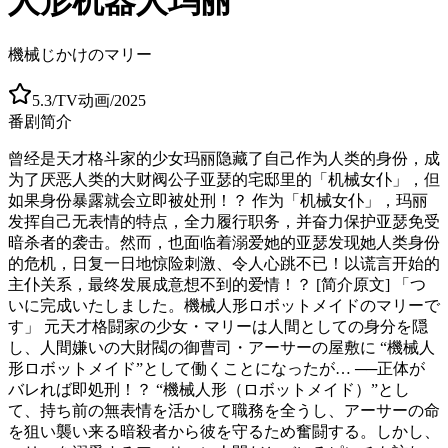
人形机器人玛丽
機械じかけのマリー
5.3
/
TV动画
/
2025
番剧简介
曾经是天才格斗家的少女玛丽隐藏了自己作为人类的身份，成
为了厌恶人类的大财阀公子亚瑟的宅邸里的「机械女仆」，但
如果身份暴露就会立即被处刑！？ 作为「机械女仆」，玛丽
发挥自己无表情的特点，全力履行职务，并奋力保护亚瑟免受
暗杀者的袭击。然而，也面临着溺爱她的亚瑟发现她人类身份
的危机，日复一日地惊险刺激、令人心跳不已！以谎言开始的
主仆关系，最终发展成意想不到的爱情！？ [简介原文] 「つ
いに完成いたしました。機械人形ロボットメイドのマリーで
す」 元天才格闘家の少女・マリーは人間としての身分を隠
し、人間嫌いの大財閥の御曹司・アーサーの屋敷に “機械人
形ロボットメイド”として働くことになったが… ──正体が
バレれば即処刑！？ “機械人形（ロボットメイド）”とし
て、持ち前の無表情を活かして職務を全うし、アーサーの命
を狙い襲い来る暗殺者から彼を守るため奮闘する。しかし、