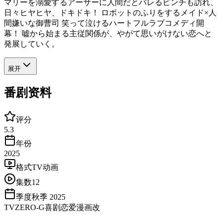
マリーを溺愛するアーサーに人間だとバレるピンチも訪れ、
日々ヒヤヒヤ、ドキドキ！ ロボットのふりをするメイド×人
間嫌いな御曹司 笑って泣けるハートフルラブコメディ開
幕！ 嘘から始まる主従関係が、やがて思いがけない恋へと
発展していく。
展开
番剧资料
评分
5.3
年份
2025
格式
TV动画
集数
12
季度
秋季 2025
TV
ZERO-G
喜剧
恋爱
漫画改