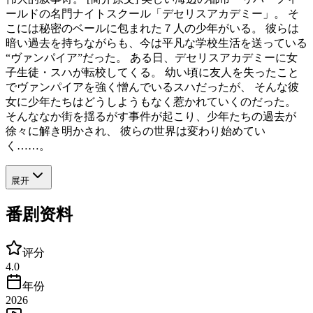
ールドの名門ナイトスクール「デセリスアカデミー」。 そ
こには秘密のベールに包まれた７人の少年がいる。 彼らは
暗い過去を持ちながらも、今は平凡な学校生活を送っている
“ヴァンパイア”だった。 ある日、デセリスアカデミーに女
子生徒・スハが転校してくる。 幼い頃に友人を失ったこと
でヴァンパイアを強く憎んでいるスハだったが、 そんな彼
女に少年たちはどうしようもなく惹かれていくのだった。
そんななか街を揺るがす事件が起こり、少年たちの過去が
徐々に解き明かされ、 彼らの世界は変わり始めてい
く……。
展开
番剧资料
评分
4.0
年份
2026