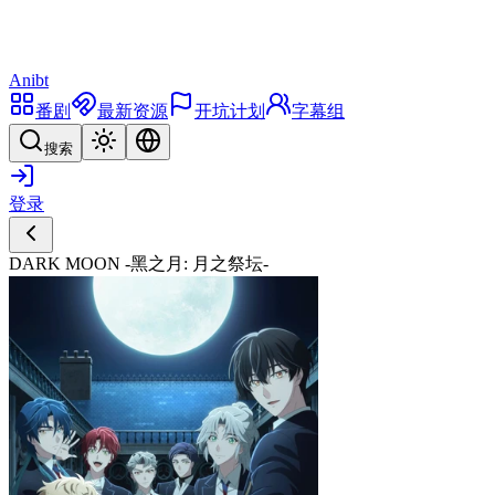
Anibt
番剧
最新资源
开坑计划
字幕组
搜索
登录
DARK MOON -黑之月: 月之祭坛-