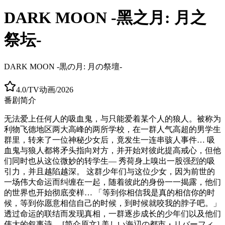
DARK MOON -黑之月: 月之
祭坛-
DARK MOON -黒の月: 月の祭壇-
4.0
/
TV动画
/
2026
番剧简介
无法爱上任何人的吸血鬼，与只能爱着某个人的狼人。被称为
利物飞德地区两大高峰的两所学校，在一群人气高超的男学生
群里，转来了一位神秘少女后，竟发生一连串骇人事件… 吸
血鬼与狼人都将矛头指向对方，并开始对彼此提高戒心，但他
们同时也从这位微妙的转学生— 秀荷身上嗅出一股强烈的吸
引力，并且越陷越深。 这群少年们与这位少女，因为前世的
一场伟大命运而纠缠在一起，随着彼此的身份一一揭露，他们
的世界也开始彻底变样… 「等到你相信我是真的相信你的时
候，等到你愿意相信自己的时候，到时候就咬我的脖子吧。」
透过命运的联结而发现真相，一群逐步成长的少年们以及他们
伟大的叙事诗。 [简介原文] 美しい海辺の都市・リバーフィ