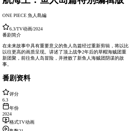
ONE PIECE 魚人島編
6.3
/
TV动画
/
2024
番剧简介
在未来故事中具有重要意义的鱼人岛篇经过重新剪辑，将以比
以往更高的画质呈现。讲述了顶上战争2年后的草帽海贼团重
新团聚，前往鱼人岛冒险，并挫败了新鱼人海贼团阴谋的故
事。
番剧资料
评分
6.3
年份
2024
格式
TV动画
集数
21