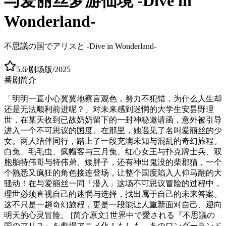
与爱丽丝梦游仙境 -Dive in
Wonderland-
不思議の国でアリスと -Dive in Wonderland-
5.6
/
剧场版
/
2025
番剧简介
「明明一直小心翼翼地察言观色，努力不犯错，为什么人生却
还是无法顺利前进呢？」对未来感到迷惘的大学生安昙野理
世，在某天收到已故奶奶留下的一封神秘邀请函，意外被引导
进入一个不可思议的国度。在那里，她遇见了名叫爱丽丝的少
女。两人结伴同行，踏上了一段充满未知与混乱的奇幻旅程。
白兔、毛毛虫、疯帽客与三月兔、红心女王与扑克牌士兵、双
胞胎特伟哥与特伟弟、矮胖子，还有神出鬼没的柴郡猫，一个
个熟悉又疯狂的角色接连登场，让整个国度陷入人仰马翻的大
骚动！在与爱丽丝一同「潜入」这场不可思议冒险的过程中，
理世必须直视自己的迷惘与选择，找出属于自己的未来答案。
这不只是一趟奇幻旅程，更是一段能让人重新面对自己、迎向
明天的心灵冒险。 [简介原文] 世界中で愛される『不思議の
国のアリス』を劇場アニメ化！もしも、あのワンダーランド