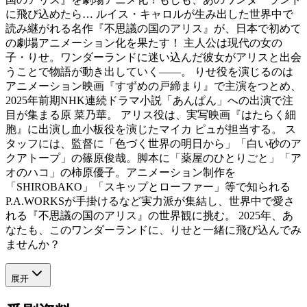
に飛び込めたら… ルイス・キャロルが生み出した世界中で
読み継がれる名作『不思議の国のアリス』が、日本で初めて
の劇場アニメーション化を果たす！ 主人公は現代の女の
子・りせ。ワンダーランドに迷い込んだ彼女がアリスと出会
うことで物語が動き出していく――。 りせ役を演じるのは
アニメーション映画『すずめの戸締まり』で主演をつとめ、
2025年前期NHK連続ドラマ小説「あんぱん」への出演で注
目が集まる原 菜乃華。 アリス役は、実写映画『はたらく細
胞』に出演し血小板役を演じたマイカ ピュが担当する。 ス
タッフには、監督に「色づく世界の明日から」「白い砂のア
クアトープ」の篠原俊哉。脚本に「薬屋のひとりごと」「ア
オのハコ」の柿原優子。アニメーション制作を
「SHIROBAKO」「スキップとローファー」等で知られる
P.A.WORKSが手掛けるなど実力派が集結し、世界中で愛さ
れる『不思議の国のアリス』の世界観に挑む。 2025年、あ
なたも、このワンダーランドに、りせと一緒に飛び込んでみ
ませんか？
展开