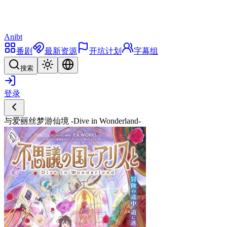
Anibt
番剧
最新资源
开坑计划
字幕组
搜索
登录
与爱丽丝梦游仙境 -Dive in Wonderland-