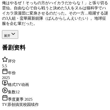
俺はやるぜ！そっちの方がハイカラだからな！」と張り切る
雲仙。自由な心で自ら戦うと決めた5人をヌルは猫科学でハ
イカラ浪漫団に変身させるのだった。その一方…暗躍する謎
の3人組・蛮華羅新鋭隊（ばんからしんえいたい）。地球征
服を企む輩だった。
展开
番剧资料
评分
5.5
年份
2025
格式
TV动画
集数
12
季度
夏季 2025
TV
原创
搞笑
校园
续作