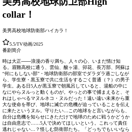
美男高校地球防卫部High
collar！
美男高校地球防衛部ハイカラ！
5.5
/
TV动画
/
2025
番剧简介
時は大正───浪漫の香り満ち、人々の心、いまだ情け知
る。眉難高校に通う、雲仙、酸ヶ湯、卯花、長万部、阿蘇は
“何にもしない部”・地球防衛部の部室でダラダラ過ごしなが
ら、学生寮・黒玉寮で共に生活をするごく普通（？）の男子
学生。ある日5人が黒玉寮で朝風呂していると、湯船の中に
なにやらヌルっと動くものが。やっとの事で捕まえると、そ
れはしゃべるマヌルネコ・ヌルだった！遠い遠い未来から重
大な使命を帯び、地球に滅亡の危機が迫っていることを伝え
に来たというヌル。守りたい…この地球をと言いながらも、
自分は危機を知らせにきただけで地球のために戦うかどうか
は自由意志で……5人で決めてほしいという。これって責任
逃れじゃない…？怪しむ防衛部たち。「どっちでもいいなら