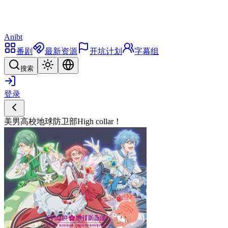
Anibt
番剧
最新资源
开坑计划
字幕组
搜索
登录
美男高校地球防卫部High collar！