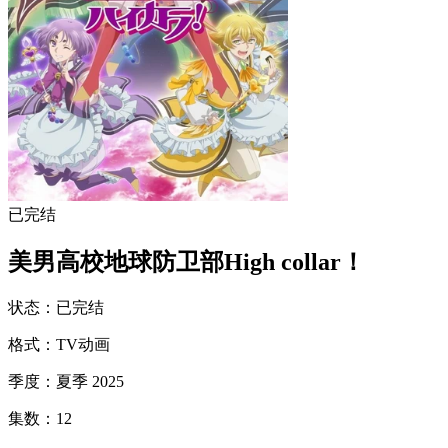
已完结
美男高校地球防卫部High collar！
状态
：
已完结
格式
：
TV动画
季度
：
夏季 2025
集数
：
12