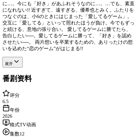
に…。今にも「好き」があふれそうなのに…。…でも、素直
になれない!! 近すぎて、遠すぎる、優希也とみく。ふたりを
つなぐのは、小6のときにはじまった「愛してるゲーム」。
交互に「愛してる」といって照れたほうが負け。今でもずっ
と続ける、意地の張り合い。 愛してるゲームに勝てたら、
告白したい──。愛してるゲームに勝って、「好き」を認め
させたい──。 両片想いを卒業するための、ありったけの想
いを込めた“恋のゲーム”がはじまる!!
展开
番剧资料
评分
6.5
年份
2026
格式
TV动画
集数
12