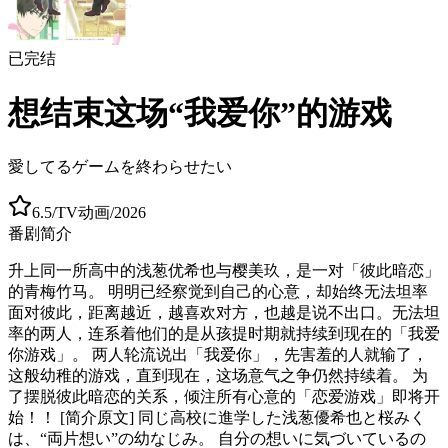
已完结
想结束这场“我爱你”的游戏
愛してるゲームを終わらせたい
6.5
/
TV动画
/
2026
番剧简介
升上同一所高中的浅葱优希也与樱美玖，是一对「彼此暗恋」
的青梅竹马。 明明已经察觉到自己的心意，却始终无法坦率
面对彼此，距离越近，越喜欢对方，也越是说不出口。无法坦
率的两人，连系着他们的是从孩提时期就持续到现在的「我爱
你游戏」。 两人轮流说出「我爱你」，先害羞的人就输了，
这般幼稚的游戏，直到现在，这场意气之争仍然持续着。 为
了摆脱彼此暗恋的关系，倾注所有心意的「恋爱游戏」即将开
始！！ [简介原文] 同じ高校に進学した浅葱優希也と桜みく
は、“両片想い”の幼なじみ。 自分の想いに気づいているの