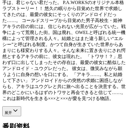
手は、君じゃない君だった。 P.A.WORKSのオリジナル本格
ラブストーリー！！ 悠久の眠りから目覚めた世界で求婚し
てきたのは、最愛の彼女にそっくりのアンドロイドだっ
た……。 コールドスリープから目覚めた男子高校生・姫神
アキラの目の前には、信じられない光景が広がっていた。戦
争によって荒廃した街。国は廃れ、OWELと呼ばれる統一機
構によって管理される人々。結婚とはまた違う新しい“エル
シー”と呼ばれる制度。かつて自身が生きていた世界からあ
まりにも様変わりする人々。そんな未来に置き去りにされ愕
然とするアキラの前に、彼女は現れた。 「トワサ！？」思
わず口に出してしまったその存在は、最愛の彼女に酷似した
アンドロイド・ユウグレだった。 彼女は、微笑みながら願
うように自身の想いを口にする。 「アキラ……。私と結婚
して下さい」 アンドロイドからの突然の求婚に困惑しなが
らも、アキラはユウグレと共に旅へ出ることを決意する。世
界のどこかにいるはずのトワサと再会できると信じて……。
これは新時代を生きる×××と×××が愛を見つける物語。
展开
番剧资料