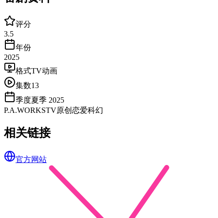
评分
3.5
年份
2025
格式
TV动画
集数
13
季度
夏季 2025
P.A.WORKS
TV
原创
恋爱
科幻
相关链接
官方网站