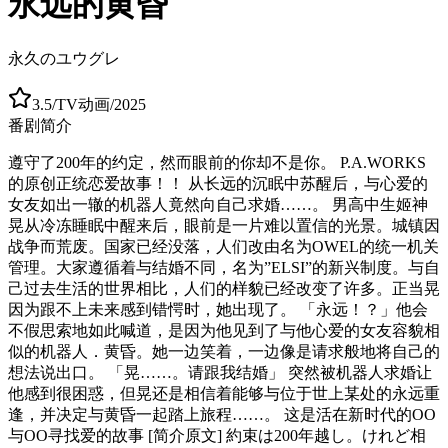
永远的黄昏
永久のユウグレ
3.5
/
TV动画
/
2025
番剧简介
遵守了200年的约定，然而眼前的你却不是你。 P.A.WORKS
的原创正统恋爱故事！！ 从长远的沉眠中苏醒后，与心爱的
女友如出一辙的机器人竟然向自己求婚……。 男高中生姬神
晃从冷冻睡眠中醒来后，眼前是一片难以置信的光景。城镇因
战争而荒废。国家已经没落，人们改由名为OWEL的统一机关
管理。大家遵循着与结婚不同，名为”ELSI”的新兴制度。与自
己过去生活的世界相比，人们的样貌已经改变了许多。正当晃
因为跟不上未来感到错愕时，她出现了。 「永远！？」他会
不假思索地如此喊道，是因为他见到了与他心爱的女友容貌相
似的机器人．黄昏。她一边笑着，一边像是请求般地将自己的
想法说出口。 「晃……。请跟我结婚」 突然被机器人求婚让
他感到很困惑，但晃还是相信着能够与位于世上某处的永远重
逢，并决定与黄昏一起踏上旅程……。 这是活在新时代的OO
与OO寻找爱的故事 [简介原文] 約束は200年越し。けれど相